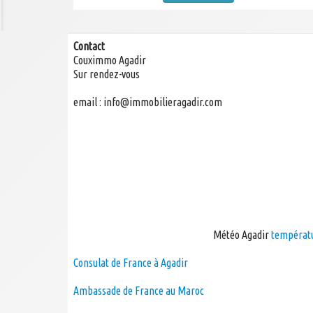
Contact
Couximmo Agadir
Sur rendez-vous
email :
info@immobilieragadir.com
Agence immobilière à Agadir, maroc immobilier, agadir
immobilier, achat, location, à louer, à vendre, immobilier
agadir
Météo Agadir
températu
Consulat de France à Agadir
Ambassade de France au Maroc