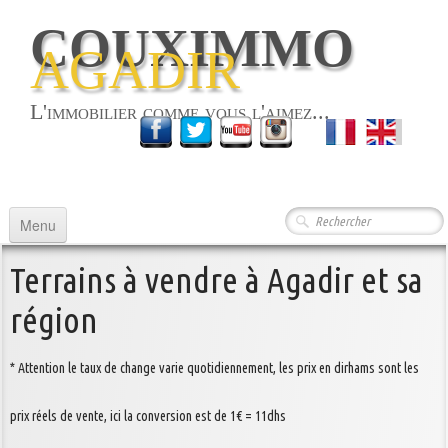
COUXIMMO
AGADIR
L'immobilier comme vous l'aimez...
Français
▼
Menu
ACCUEIL
Terrains à vendre à Agadir et sa
LOCATIONS
▼
région
ACHATS / VENTES
▼
* Attention le taux de change varie quotidiennement, les prix en dirhams sont les
COMMERCES
prix réels de vente, ici la conversion est de 1€ = 11dhs
LE SITE